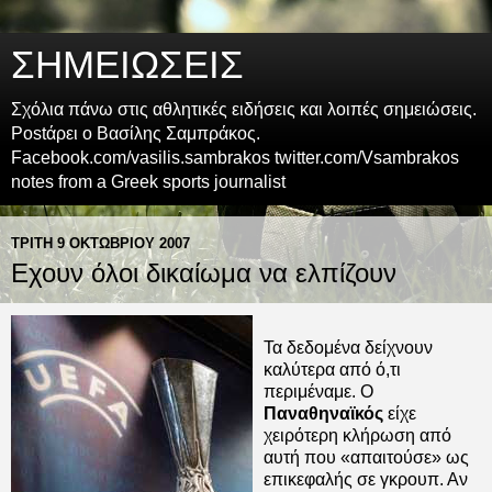
ΣΗΜΕΙΩΣΕΙΣ
Σχόλια πάνω στις αθλητικές ειδήσεις και λοιπές σημειώσεις.
Postάρει ο Βασίλης Σαμπράκος.
Facebook.com/vasilis.sambrakos twitter.com/Vsambrakos
notes from a Greek sports journalist
ΤΡΊΤΗ 9 ΟΚΤΩΒΡΊΟΥ 2007
Εχουν όλοι δικαίωμα να ελπίζουν
Τα δεδομένα δείχνουν
καλύτερα από ό,τι
περιμέναμε. Ο
Παναθηναϊκός
είχε
χειρότερη κλήρωση από
αυτή που «απαιτούσε» ως
επικεφαλής σε γκρουπ. Αν