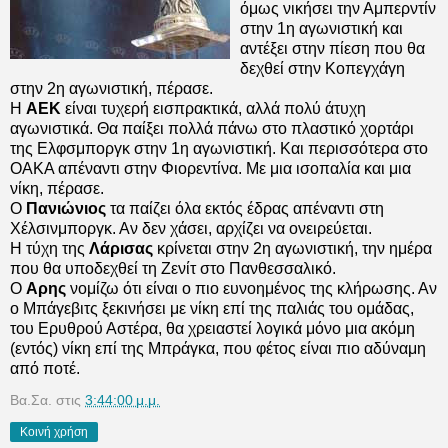
όμως νικήσει την Αμπερντίν
στην 1η αγωνιστική και
αντέξει στην πίεση που θα
δεχθεί στην Κοπεγχάγη
στην 2η αγωνιστική, πέρασε.
Η
ΑΕΚ
είναι τυχερή εισπρακτικά, αλλά πολύ άτυχη
αγωνιστικά. Θα παίξει πολλά πάνω στο πλαστικό χορτάρι
της Ελφσμποργκ στην 1η αγωνιστική. Και περισσότερα στο
ΟΑΚΑ απέναντι στην Φιορεντίνα. Με μια ισοπαλία και μια
νίκη, πέρασε.
Ο
Πανιώνιος
τα παίζει όλα εκτός έδρας απέναντι στη
Χέλσινμποργκ. Αν δεν χάσει, αρχίζει να ονειρεύεται.
Η τύχη της
Λάρισας
κρίνεται στην 2η αγωνιστική, την ημέρα
που θα υποδεχθεί τη Ζενίτ στο Πανθεσσαλικό.
Ο
Αρης
νομίζω ότι είναι ο πιο ευνοημένος της κλήρωσης. Αν
ο Μπάγεβιτς ξεκινήσει με νίκη επί της παλιάς του ομάδας,
του Ερυθρού Αστέρα, θα χρειαστεί λογικά μόνο μια ακόμη
(εντός) νίκη επί της Μπράγκα, που φέτος είναι πιο αδύναμη
από ποτέ.
Βα.Σα.
στις
3:44:00 μ.μ.
Κοινή χρήση