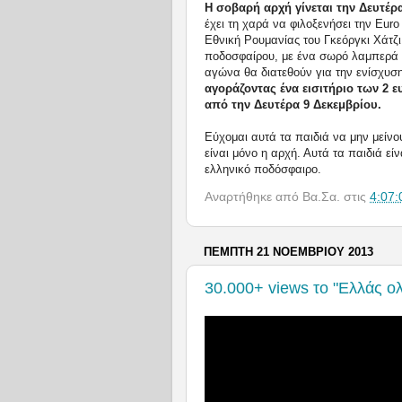
Η σοβαρή αρχή γίνεται την Δευτέρ
έχει τη χαρά να φιλοξενήσει την
Euro
Εθνική Ρουμανίας του Γκεόργκι Χάτζι
ποδοσφαίρου, με ένα σωρό λαμπερά α
αγώνα θα διατεθούν για την ενίσχυ
αγοράζοντας ένα εισιτήριο των 2 
από την Δευτέρα 9 Δεκεμβρίου.
Εύχομαι αυτά τα παιδιά να μην μείνο
είναι μόνο η αρχή. Αυτά τα παιδιά εί
ελληνικό ποδόσφαιρο.
Αναρτήθηκε από
Βα.Σα.
στις
4:07:
ΠΈΜΠΤΗ 21 ΝΟΕΜΒΡΊΟΥ 2013
30.000+ views το "Ελλάς ο