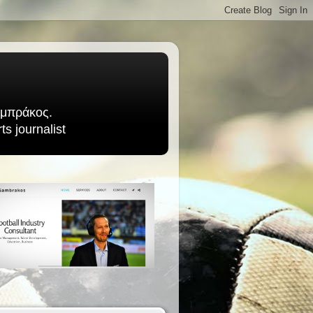
Σαμπράκος.
s journalist