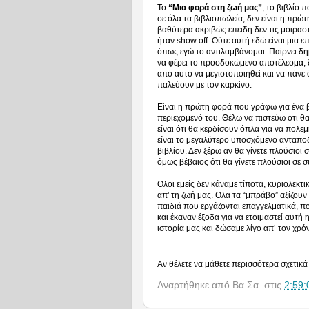
Το
“Μια φορά στη ζωή μας”
, το βιβλίο 
σε όλα τα βιβλιοπωλεία, δεν είναι η πρώτ
βαθύτερα ακριβώς επειδή δεν τις μοιραστ
ήταν show off. Ούτε αυτή εδώ είναι μια 
όπως εγώ το αντιλαμβάνομαι. Παίρνει δη
να φέρει το προσδοκώμενο αποτέλεσμα, 
από αυτό να μεγιστοποιηθεί και να πάνε 
παλεύουν με τον καρκίνο.
Είναι η πρώτη φορά που γράφω για ένα β
περιεχόμενό του. Θέλω να πιστεύω ότι θ
είναι ότι θα κερδίσουν όπλα για να πολε
είναι το μεγαλύτερο υποσχόμενο ανταπο
βιβλίου. Δεν ξέρω αν θα γίνετε πλούσιοι 
όμως βέβαιος ότι θα γίνετε πλούσιοι σε
Ολοι εμείς δεν κάναμε τίποτα, κυριολεκτ
απ' τη ζωή μας. Ολα τα “μπράβο” αξίζο
παιδιά που εργάζονται επαγγελματικά, πο
και έκαναν έξοδα για να ετοιμαστεί αυτή
ιστορία μας και δώσαμε λίγο απ’ τον χρό
Αν θέλετε να μάθετε περισσότερα σχετικά 
Αναρτήθηκε από
Βα.Σα.
στις
2:59: