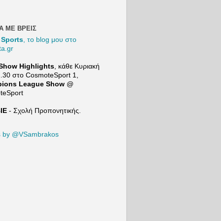
και
συγκρίν
τον Μι
Βιτάλις
Α ΜΕ ΒΡΕΙΣ
τον
 Sports
, το blog μου στο
Ορμπελ
ta.gr
Πινέδα
προτού
Show Highlights
, κάθε Κυριακή
μιλήσει
2.30 στο
CosmoteSport
1,
για τις
ions League Show
@
επόμεν
teSport
μεταγρ
κές
ΙΕ
- Σχολή Προπονητικής.
ανάγκε
της ΑΕΚ
21+ |
s by @VSambrakos
ΠΑΙΞΕ
ΥΠΕY
ΝΑ
Το Min
Game τ
Sport24
https:/
w.yout