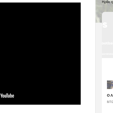
Ηρθε η
8/7/