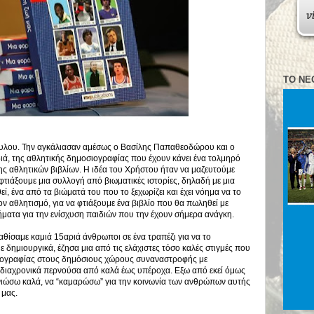
ΤΟ ΝΈ
υλου. Την αγκάλιασαν αμέσως ο Βασίλης Παπαθεοδώρου και ο
ιά, της αθλητικής δημοσιογραφίας που έχουν κάνει ένα τολμηρό
ης αθλητικών βιβλίων. Η ιδέα του Χρήστου ήταν να μαζευτούμε
φτιάξουμε μια συλλογή από βιωματικές ιστορίες, δηλαδή με μια
εί, ένα από τα βιώματά του που το ξεχωρίζει και έχει νόημα να το
 αθλητισμό, για να φτιάξουμε ένα βιβλίο που θα πωληθεί με
ήματα για την ενίσχυση παιδιών που την έχουν σήμερα ανάγκη.
αθίσαμε καμιά 15αριά άνθρωποι σε ένα τραπέζι για να το
 δημιουργικά, έζησα μια από τις ελάχιστες τόσο καλές στιγμές που
σιογραφίας στους δημόσιους χώρους συναναστροφής με
 διαχρονικά περνούσα από καλά έως υπέροχα. Εξω από εκεί όμως
 νιώσω καλά, να “καμαρώσω” για την κοινωνία των ανθρώπων αυτής
α μας.