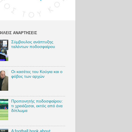
:
http://bi
y/VSam
akosIG
Twitter:
http://bi
ΙΛΕΊΣ ΑΝΑΡΤΉΣΕΙΣ
y/VSam
akosT
Σύμβουλος ανάπτυξης
TikTok:
ταλέντων ποδοσφαίρου
https://b
ly/VSa
akosTi
k
Blog:
Οι κασέτες του Κούγια και ο
http://bi
φόβος των αρχών
y/VSam
akosBl
#Vasili
Προπονητής ποδοσφαίρου:
mbrako
τι χρειάζεσαι, εκτός από ένα
#footbal
δίπλωμα
#AEKF
#Marko
kolic
A football book about