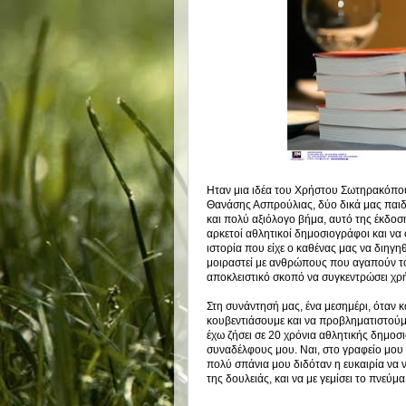
Ηταν μια ιδέα του Χρήστου Σωτηρακόπο
Θανάσης Ασπρούλιας, δύο δικά μας παιδ
και πολύ αξιόλογο βήμα, αυτό της έκδοσ
αρκετοί αθλητικοί δημοσιογράφοι και να 
ιστορία που είχε ο καθένας μας να διηγηθ
μοιραστεί με ανθρώπους που αγαπούν τον
αποκλειστικό σκοπό να συγκεντρώσει χρ
Στη συνάντησή μας, ένα μεσημέρι, όταν κ
κουβεντιάσουμε και να προβληματιστούμε
έχω ζήσει σε 20 χρόνια αθλητικής δημο
συναδέλφους μου. Ναι, στο γραφείο μου
πολύ σπάνια μου διδόταν η ευκαιρία να
της δουλειάς, και να με γεμίσει το πνεύμ