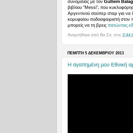
συνομιλίας με τον
Gulliem Bala
βιβλίου "Messi", που κυκλοφόρησε
Αργεντινού σούπερ σταρ για να δ
κορυφαίου ποδοσφαιριστή στον π
μπορείς να τη βρεις
πατώντας ε
Αναρτήθηκε από
Βα.Σα.
στις
3:44:
ΠΈΜΠΤΗ 5 ΔΕΚΕΜΒΡΊΟΥ 2013
Η αγαπημένη μου Εθνική αρ