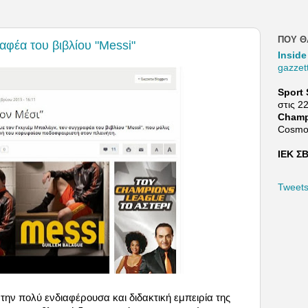
ΠΟΥ Θ
αφέα του βιβλίου "Messi"
Inside
gazzet
Sport 
στις 2
Champ
Cosmo
ΙΕΚ ΣΒ
Tweet
ην πολύ ενδιαφέρουσα και διδακτική εμπειρία της