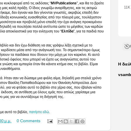
που κυκλοφορεί από τις εκδόσεις “
MVPublications
”, και θα το βρείτε
11K
η μας καλή πράξη. Ο ίδιος γνωρίζω αναρίθμητες, και τις εκτιμώ
ήκαμε, δεν έγιναν και δεν γίνονται γνωστές, ακριβώς επειδή δεν
•
3
επίδειξη κοινωνικής ευαισθησίας από την πλευρά μας, τουλάχιστον
Like
μοσιότητα και προβολή μόνο επειδή την έχει ανάγκη προκειμένου
•
11
δηλαδή να πουλήσει πολλά αντίτυπα ώστε το μέγεθος των κερδών
Com
όλα αποκλειστικά για την ενίσχυση του “
Ελπίδα
”, για τα παιδιά που
ιβλίο και δεν έχω διάθεση να σας γράψω λέξη σχετικά με το
α κερδίσετε μέσα από την ανάγνωσή του. Το σημαντικότερο όμως
μήσουν τα παιδάκια που δίνουν την μάχη με τον καρκίνο. Κι αυτό
δοτικό όφελος που μπορεί να έχετε ως αναγνώστες αυτού του
σε γνώση και εμπειρία όταν θα κάνετε κτήμα σας το βιβλίο. Είμαι
Η διε
 συναισθήματα.
vsamb
ικά. Ηταν σαν να δώσαμε μια φιάλη αίμα, δηλαδή μια σταλιά χρόνο
υν στον Βασίλη Παπαθεοδώρου και τον Θανάση Ασπρούλια. Δυο
λύ, για να φτάσει αυτό το βιβλίο στα χέρια σας, που έβαλαν κόπο
 η έκδοση, σε αντίθεση με όλους εμάς που απλώς χαρίσαμε μια
νο μας για να συντάξουμε τη διήγησή της.
με αυτό το βιβλίο,
πατήστε εδώ
.
00 μ.μ.
0 Comments