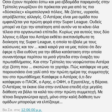
Οσοι έχουν περάσει έστω και μια εβδομάδα παραμονής στην
Τρίπολη γνωρίζουν ότι πρόκειται για μια από τις πιο
«δύσκολες» κλιματολογικά πόλεις. Με ζέστες, υγρασία,
απρόβλεπτες αλλαγές. Ο Αστέρας είναι μια ομάδα που
εμφανίζεται για πρώτη φορά στην Super League. Ουδείς
μπορεί να έχει την απαίτηση από αυτόν να τα κάνει όλα
τέλεια στο οργανωτικό επίπεδο. Κυρίως για αυτούς τους δύο
λόγους η έδρα του Αστέρα εκθέτει ανεπανόρθωτα τη
διοίκηση της Super League, η οποία τα έβαλε με τους
καύσωνες και τον ... κακό καιρό για να μας πείσει ότι δεν
έφερε η ίδια ευθύνη για την άθλια κατάσταση στην οποία
συναντήσαμε περίπου τα μισά γήπεδα στην έναρξη του
πρωταθλήματος. Και στην Τρίπολη του νεοφώτιστου Αστέρα
είχε ζέστη που ... σκοτώνει το χορτάρι. Πώς κατάφερε να μας
παρουσιάσει ένα χαλί από την πρώτη ημέρα της συμμετοχής
του στο πρωτάθλημα; Κατάφερε ο Αστέρας ό,τι δεν
κατάφεραν ο ΠΑΟΚ, ο Αρης, ο ΟΦΗ, ο Εργοτέλης, η Βέροια.
Ο Αστέρας τα έκανε όλα στην εντέλεια επειδή είχε μεγάλη
διάθεση να βάλει τα καλά του στην πρώτη συμμετοχή. Με
τέτοια διοργανώτρια αρχή, μόνο στην καλή διάθεση των
ομάδων μπορούμε να ελπίζουμε...
Βα.Σα.
στις
12:06:00 μ.μ.