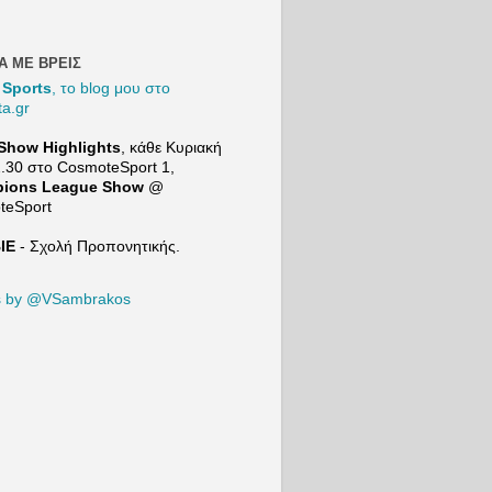
και
συγκρίνει
τον Μιλάν
Βιτάλις με
Α ΜΕ ΒΡΕΙΣ
τον
 Sports
, το blog μου στο
Ορμπελίν
ta.gr
Πινέδα
προτού
Show Highlights
, κάθε Κυριακή
μιλήσει
2.30 στο
CosmoteSport
1,
για τις
ions League Show
@
επόμενες
teSport
μεταγραφι
κές
ΙΕ
- Σχολή Προπονητικής.
ανάγκες
της ΑΕΚ. |
21+ |
s by @VSambrakos
ΠΑΙΞΕ
ΥΠΕYΘΥ
ΝΑ
Το Mind
Game του
Sport24:
https://ww
w.youtube