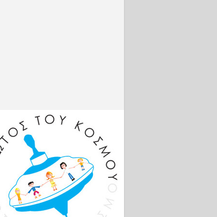
.com/live/
2aAwPNZ
g...
Φωτογρα
φίες
http://www
.intime.gr
Πλατφόρμ
α
σύγκρισης
της
απόδοσης
https://co
mparisona
tor.com
Βρείτε με
online:
Facebook:
http://bit.l
y/VSambr
akosFB
Instagram