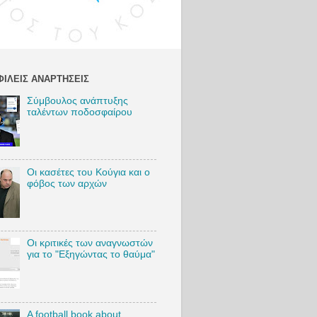
:
http://bit.l
y/VSambr
akosIG
Twitter:
http://bit.l
ΙΛΕΊΣ ΑΝΑΡΤΉΣΕΙΣ
y/VSambr
akosTW
Σύμβουλος ανάπτυξης
TikTok:
ταλέντων ποδοσφαίρου
https://bit.
ly/VSambr
akosTikTo
k
Blog:
Οι κασέτες του Κούγια και ο
http://bit.l
φόβος των αρχών
y/VSambr
akosBlog
#VasilisSa
Οι κριτικές των αναγνωστών
mbrakos
για το "Εξηγώντας το θαύμα"
#football
#AEKFC
#MarkoNi
kolic
A football book about