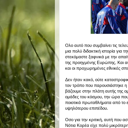
Ολο αυτό που συμβαίνει τις τελε
μια πολύ διδακτική ιστορία για 
στεκόμαστε ξαφνικά με την απαί
της προηγμένης Ευρώπης. Και αυ
και οι προχωρημένες εθνικές σπ
Δεν ήταν κακό, ούτε καταστροφικ
τον τρόπο που παρουσιάστηκε η 
βάζουμε στην πλάτη αυτής της ο
ομάδες του κόσμου, την ώρα που
ποιοτικά πρωταθλήματα από το ε
υψηλότερου επιπέδου.
Οσο για την κριτική, αυτή που α
Νότια Κορέα είχε πολύ μικρότερη