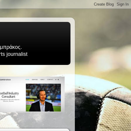
Σαμπράκος.
s journalist