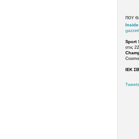
ΠΟΥ Θ
Inside
gazzet
Sport 
στις 2
Champ
Cosmo
ΙΕΚ ΣΒ
Tweet