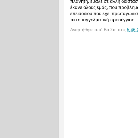
πλανήτη, έβαλε σε άλλη διάσταση
έκανε όλους εμάς, που προβλημα
επεισοδίου που έχει πρωταγωνιστ
πιο επαγγελματική προσέγγιση.
Αναρτήθηκε από
Βα.Σα.
στις
5:46: