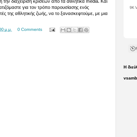
 την διαχείριση κρίσεων από τα αθλητικά media. Και
τιζόμαστε για τον τρόπο παρουσίασης ενός
9K 
ές της αθλητικής ζωής, να το ξανασκεφτούμε, με μια
•
1
Like
•
7
00 μ.μ.
0 Comments
Com
Η διε
vsamb