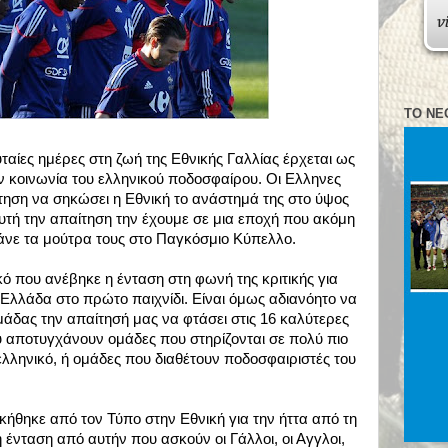
ΤΟ ΝΈ
υταίες ημέρες στη ζωή της Εθνικής Γαλλίας έρχεται ως
την κοινωνία του ελληνικού ποδοσφαίρου. Οι Ελληνες
τηση να σηκώσει η Εθνική το ανάστημά της στο ύψος
τή την απαίτηση την έχουμε σε μια εποχή που ακόμη
άνε τα μούτρα τους στο Παγκόσμιο Κύπελλο.
ό που ανέβηκε η ένταση στη φωνή της κριτικής για
Ελλάδα στο πρώτο παιχνίδι. Είναι όμως αδιανόητο να
μάδας την απαίτησή μας να φτάσει στις 16 καλύτερες
 αποτυγχάνουν ομάδες που στηρίζονται σε πολύ πιο
λληνικό, ή ομάδες που διαθέτουν ποδοσφαιριστές του
σκήθηκε από τον Τύπο στην Εθνική για την ήττα από τη
 ένταση από αυτήν που ασκούν οι Γάλλοι, οι Αγγλοι,