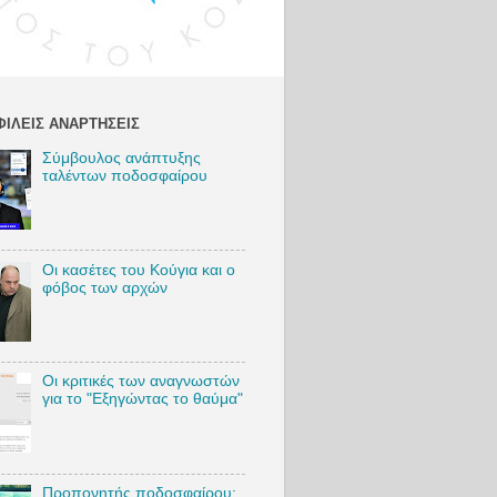
:
http://bit.l
y/VSambr
akosIG
Twitter:
http://bit.l
ΙΛΕΊΣ ΑΝΑΡΤΉΣΕΙΣ
y/VSambr
akosTW
Σύμβουλος ανάπτυξης
TikTok:
ταλέντων ποδοσφαίρου
https://bit.
ly/VSambr
akosTikTo
k
Blog:
Οι κασέτες του Κούγια και ο
http://bit.l
φόβος των αρχών
y/VSambr
akosBlog
#VasilisSa
Οι κριτικές των αναγνωστών
mbrakos
για το "Εξηγώντας το θαύμα"
#football
#AEKFC
#MarkoNi
kolic
Προπονητής ποδοσφαίρου: