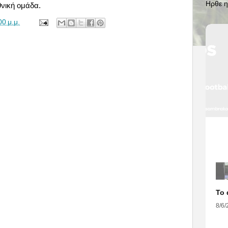
Ηρθε η
θνική ομάδα.
00 μ.μ.
8/6/