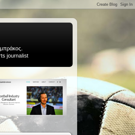
Σαμπράκος.
s journalist