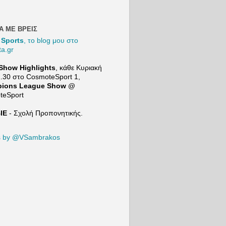
και
συγκρίνει
τον Μιλάν
Βιτάλις με
Α ΜΕ ΒΡΕΙΣ
τον
 Sports
, το blog μου στο
Ορμπελίν
ta.gr
Πινέδα
προτού
Show Highlights
, κάθε Κυριακή
μιλήσει
2.30 στο
CosmoteSport
1,
για τις
ions League Show
@
επόμενες
teSport
μεταγραφι
κές
ΙΕ
- Σχολή Προπονητικής.
ανάγκες
της ΑΕΚ. |
21+ |
s by @VSambrakos
ΠΑΙΞΕ
ΥΠΕYΘΥ
ΝΑ
Το Mind
Game του
Sport24:
https://ww
w.youtube