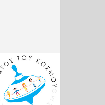
.com/live/
2aAwPNZ
g...
Φωτογρα
φίες
http://www
.intime.gr
Πλατφόρμ
α
σύγκρισης
της
απόδοσης
https://co
mparisona
tor.com
Βρείτε με
online:
Facebook:
http://bit.l
y/VSambr
akosFB
Instagram