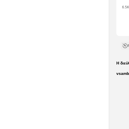
6.5
•
1
Like
•
1
Com
Η διε
vsamb