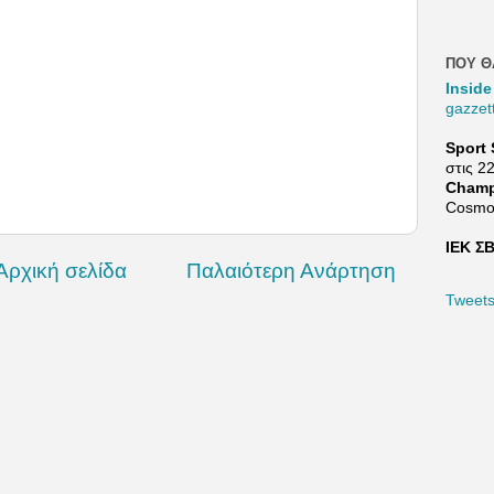
ΠΟΥ Θ
Inside
gazzet
Sport 
στις 2
Champ
Cosmo
ΙΕΚ ΣΒ
Αρχική σελίδα
Παλαιότερη Ανάρτηση
Tweet