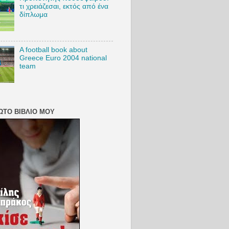
τι χρειάζεσαι, εκτός από ένα
δίπλωμα
A football book about
Greece Euro 2004 national
team
ΏΤΟ ΒΙΒΛΊΟ ΜΟΥ