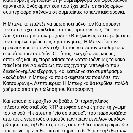
Κατσουράνη οφειλόταν στην συμπεριφορά του Βραζιλιάνου
αμυντικού. Ενός αμυντικού που έχει μάθει σε εκτός ορίων
συμπεριφορά απέναντι σε συμπαίκτες τα τελευταία χρόνια.
Η Μπενφίκα επέλεξε να τιμωρήσει μόνο τον Κατσουράνη,
τον οποίο έχει αποκλείσει από τις προπονήσεις. Για τον
Λουιζάο είχε μια ποινή – χάδι. Ο Βραζιλιάνος επέστρεψε από
την επόμενη ημέρα στις προπονήσεις. Η Μπενφίκα τον
εμφάνισε και σε συνέντευξη Τύπου για να τον «καθαρίσει»
στα μάτια των οπαδών. Ο Τύπος, ελεγχόμενος και μη,
οπαδικός και μη, παρουσίασε τον Κατσουράνη ως το κακό
παιδί και τον Λουιζάο ως τον αρχηγό της Μπενφίκα που
δικαιολογημένα εξερράγη. Και κατέληγε στο συμπέρασμα:
«καλά κάνει η Μπενφίκα που σκέφτεται να πουλήσει τον
Κατσουράνη». Λεπτομέρεια: Η Μπενφίκα θα κερδίσει πολλά
χρήματα από την πώληση του Κατσουράνη.
Και έφτασε το προχθεσινό βράδυ. Ο πορτογαλικός
τηλεοπτικός σταθμός RTP αποφάσισε να ζητήσει τη γνώμη
του κοινού. Η εκπομπή "trio de ataque", που παρουσιάζεται
από τρεις γνωστούς οπαδούς των τριών μεγάλων ομάδων
ρώτησε τους τηλεθεατές ποιος εκ των δύο ποδοσφαιριστών
πρέπει να τιμωρηθεί πιο αυστηρά. Το 61% των τηλεθεατών