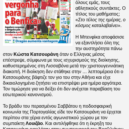
όλους εμάς, τους
αθλητικούς συντάκτες. Ο
τίτλος του μαθήματος;
«
Στο τέλος της ημέρας, ο
κόσμος καταλαβαίνει
».
Η Μπενφίκα αποφάσισε
να εξαντλήσει όλη της
την αυστηρότητα πάνω
στον
Κώστα Κατσουράνη
όταν ο Ελληνας μέσος
επέστρεψε, σύμφωνα με τους ισχυρισμούς της διοίκησης,
καθυστερημένος στη Λισσαβόνα μετά την χριστουγεννιάτικη
διακοπή. Η διοίκηση δεν στάθηκε στην … λεπτομέρεια ότι ο
Κατσουράνης βάφτιζε τον γιο του στην Αθήνα και είχε
δικαιολογημένα ζητήσει να επιστρέψει μια ημέρα αργότερα.
Τον τιμώρησε για να δείξει ότι δεν ανέχεται παραβίαση του
εσωτερικού κανονισμού.
Το βράδυ του περασμένου Σαββάτου η ποδοσφαιρική
κοινωνία της Πορτογαλίας είδε τον Κατσουράνη να έρχεται
περίπου στα χέρια εντός αγωνιστικού χώρου με τον
συμπαίκτη
Λουιζάο
. Και αντιλήφθηκε ότι η έκρηξη του