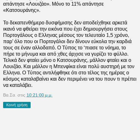
απάντησε «Λουιζάο». Μόνο το 11% απάντησε
«Κατσουράνης».
Το δεκαπενθήμερο δυσφήμισης δεν αποδείχθηκε αρκετά
ικανό να φθείρει την εικόνα που έχει δημιουργήσει στους
Πορτογάλους ο Ελληνας μέσους τον τελευταίο 1,5 χρόνο,
παρ’ όλο που οι Πορτογάλοι δεν δίνουν εύκολα την καρδιά
τους σε έναν αλλοδαπό. Ο Τύπος το ‘πιασε το νόημα, το
πήρε το μήνυμα και από χθες άρχισε να γυρίζει το φύλλο.
Τελικά δεν φταίει μόνο ο Κατσουράνης, μάλλον φταίει και ο
Λουιζάο. Και μάλλον η Μπενφίκα είναι πολύ αυστηρή με τον
Ελληνα. Ο Τύπος αντιλήφθηκε ότι στο τέλος της ημέρας ο
κόσμος καταλαβαίνει και δεν περιμένει να του πουν τι πρέπει
να καταλάβει.
Βα.Σα.
στις
10:21:00 μ.μ.
Κοινή χρήση