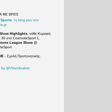
και
συγκρίνει
τον Μιλάν
Βιτάλις με
Α ΜΕ ΒΡΕΙΣ
τον
 Sports
, το blog μου στο
Ορμπελίν
ta.gr
Πινέδα
προτού
Show Highlights
, κάθε Κυριακή
μιλήσει
2.30 στο
CosmoteSport
1,
για τις
ions League Show
@
επόμενες
teSport
μεταγραφι
κές
ΙΕ
- Σχολή Προπονητικής.
ανάγκες
της ΑΕΚ. |
21+ |
s by @VSambrakos
ΠΑΙΞΕ
ΥΠΕYΘΥ
ΝΑ
Το Mind
Game του
Sport24:
https://ww
w.youtube