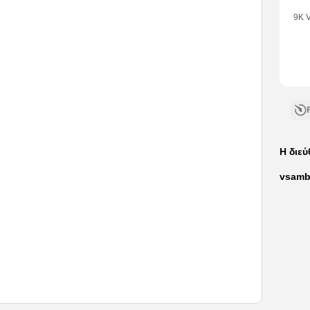
9K 
•
1
Like
•
7
Com
Η διε
vsamb