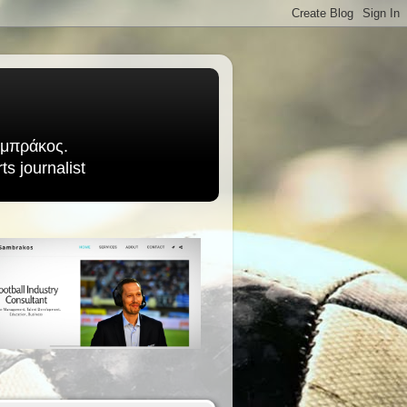
Σαμπράκος.
s journalist