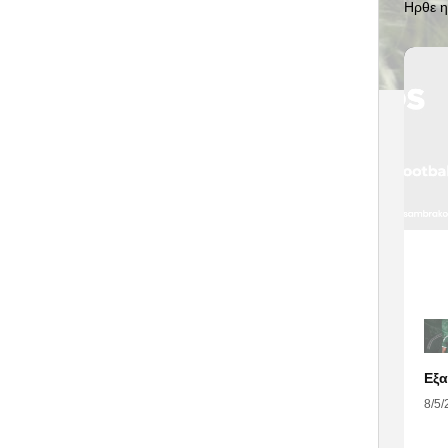
Ηρθε η
8/5/