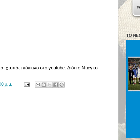
ΤΟ ΝΈ
αι χτυπάει κόκκινο στο youtube. Διότι ο Ντιέγκο
00 μ.μ.