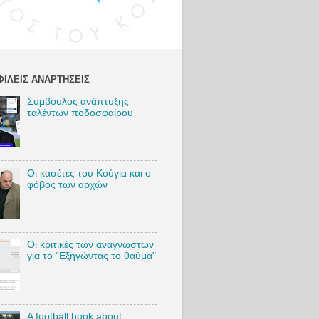
:
http://bit.l
y/VSambr
akosIG
Twitter:
http://bit.l
ΙΛΕΊΣ ΑΝΑΡΤΉΣΕΙΣ
y/VSambr
akosTW
Σύμβουλος ανάπτυξης
TikTok:
ταλέντων ποδοσφαίρου
https://bit.
ly/VSambr
akosTikTo
k
Blog:
Οι κασέτες του Κούγια και ο
http://bit.l
φόβος των αρχών
y/VSambr
akosBlog
#VasilisSa
Οι κριτικές των αναγνωστών
mbrakos
για το "Εξηγώντας το θαύμα"
#football
#AEKFC
#MarkoNi
kolic
A football book about