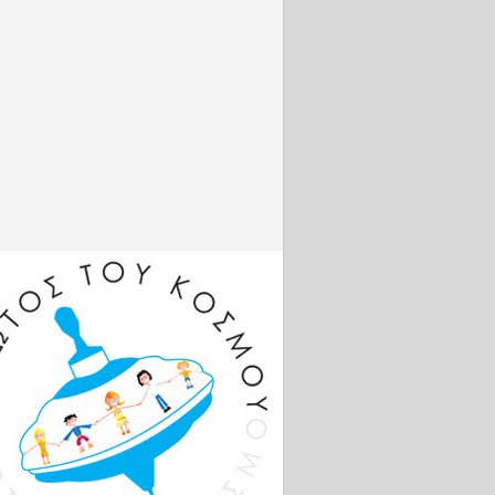
.com/live/
2aAwPNZ
g...
Φωτογρα
φίες
http://www
.intime.gr
Πλατφόρμ
α
σύγκρισης
της
απόδοσης
https://co
mparisona
tor.com
Βρείτε με
online:
Facebook:
http://bit.l
y/VSambr
akosFB
Instagram