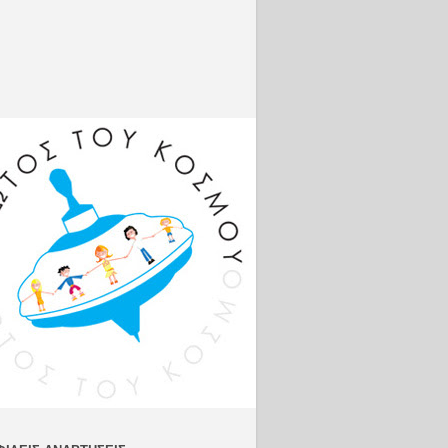
http://www
.intime.gr
Πλατφόρμ
α
σύγκρισης
της
απόδοσης
https://co
mparisona
tor.com
Βρείτε με
online:
Facebook:
http://bit.l
y/VSambr
akosFB
Instagram
:
http://bit.l
y/VSambr
akosIG
Twitter:
http://bit.l