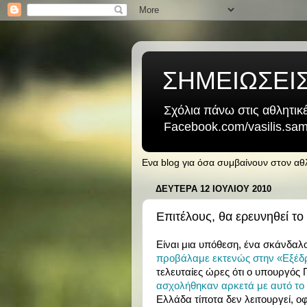
ΣΗΜΕΙΩΣΕΙ
Σχόλια πάνω στις αθλητικέ
Facebook.com/vasilis.samb
Ενα blog για όσα συμβαίνουν στον α
ΔΕΥΤΈΡΑ 12 ΙΟΥΛΊΟΥ 2010
Επιτέλους, θα ερευνηθεί τ
Είναι μια υπόθεση, ένα σκάνδα
προβάλαμε εκτενώς στην «Εξέδ
τελευταίες ώρες ότι ο υπουργός 
ασχολήθηκαν αρκετά με αυτό το
Ελλάδα τίποτα δεν λειτουργεί, 