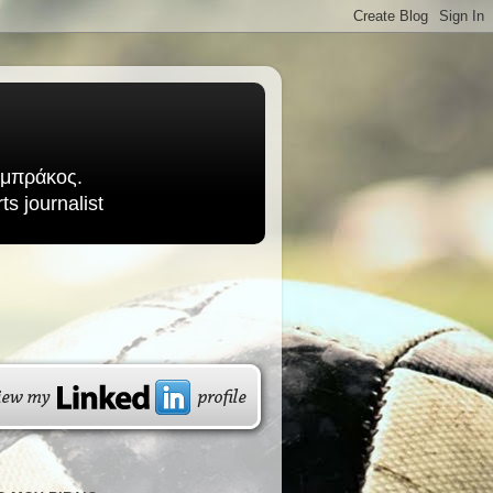
Σαμπράκος.
s journalist