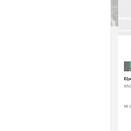
8/5/
9K 
•
1
Like
•
7
Com