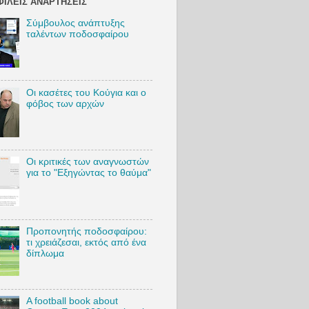
ΙΛΕΊΣ ΑΝΑΡΤΉΣΕΙΣ
y/VSambr
akosTW
Σύμβουλος ανάπτυξης
TikTok:
ταλέντων ποδοσφαίρου
https://bit.
ly/VSambr
akosTikTo
k
Blog:
Οι κασέτες του Κούγια και ο
http://bit.l
φόβος των αρχών
y/VSambr
akosBlog
#VasilisSa
Οι κριτικές των αναγνωστών
mbrakos
για το "Εξηγώντας το θαύμα"
#football
#AEKFC
#MarkoNi
kolic
Προπονητής ποδοσφαίρου:
τι χρειάζεσαι, εκτός από ένα
δίπλωμα
A football book about