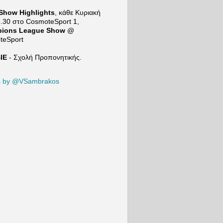
προτού
Show Highlights
, κάθε Κυριακή
μιλήσει
2.30 στο
CosmoteSport
1,
για τις
ions League Show
@
επόμενες
teSport
μεταγραφι
κές
ΙΕ
- Σχολή Προπονητικής.
ανάγκες
της ΑΕΚ. |
21+ |
s by @VSambrakos
ΠΑΙΞΕ
ΥΠΕYΘΥ
ΝΑ
Το Mind
Game του
Sport24:
https://ww
w.youtube
.com/live/
2aAwPNZ
g...
Φωτογρα
φίες