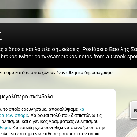
Σ
ς ειδήσεις και λοιπές σημειώσεις. Postάρει ο Βασίλης 
rakos twitter.com/Vsambrakos notes from a Greek sport
θλητισμό και όσα απασχολούν έναν αθλητικό δημοσιογράφο.
ο μεγαλύτερο σκάνδαλο!
λο, το οποίο ερευνήσαμε, αποκαλύψαμε
και
ρα των σπορ»
. Χαίρομαι πολύ που διαπιστώνω τις
Πολιτισμού και ο γενικός γραμματέας Αθλητισμού
 θέμα
. Και επειδή έχω συνηθίζει να φωνάζω ότι στην
οφείλω να επισημαίνω κάθε περίπτωση στην οποία