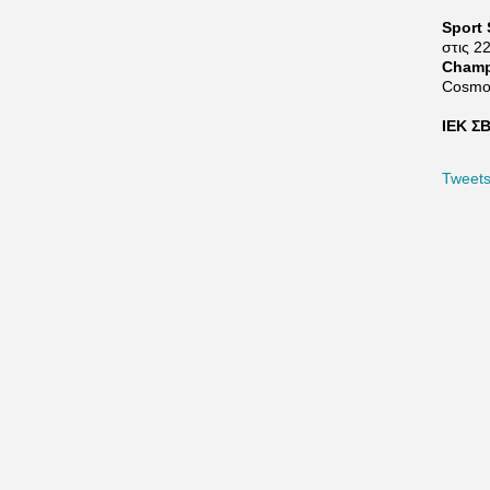
Sport 
στις 2
Champ
Cosmo
ΙΕΚ ΣΒ
Tweet