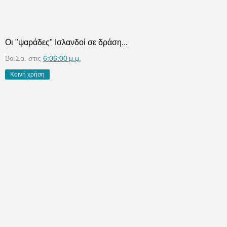
Οι "ψαράδες" Ισλανδοί σε δράση...
Βα.Σα.
στις
6:06:00 μ.μ.
Κοινή χρήση