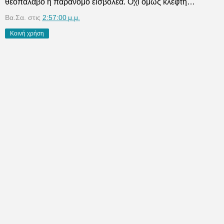
θεοπάλαβο ή παράνομο εισβολέα. Όχι όμως κλέφτη…
Βα.Σα.
στις
2:57:00 μ.μ.
Κοινή χρήση