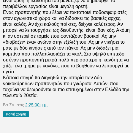
είναι ορθή: η ικανότητα του μάνατζερ να δημιουργεί το
περιβάλλον εργασίας είναι μεγάλη αρετή.
Ενας προπονητής που ξέρει να τακτοποιεί ποδοσφαιριστές
στον αγωνιστικό χώρο και να διδάσκει τις βασικές αρχές,
είναι καλός. Αν έχει καλούς παίκτες, δείχνει καλύτερος. Αν
μπορεί να λειτουργήσει ως διευθυντής, είναι ιδανικός. Ακόμη
κι αν υστερεί σε τομείς που φαντάζουν βασικοί. Ας μην
«διαβάζει» έναν αγώνα στην εξέλιξή του. Ας μην νικήσει το
ματς με δύο κινήσεις από τον πάγκο. Ας μην διδάξει μια
κομπίνα που πολλαπλασιάζει τα γκολ. Στο υψηλό επίπεδο,
σε έναν προπονητή μετρά πολύ περισσότερο η ικανότητα να
χτίζει ένα τμήμα με κανόνες που το βοηθούν να λειτουργεί με
υγεία.
Κάποια στιγμή θα διηγηθώ την ιστορία των δύο
νοικοκύρηδων προπονητών που γνώρισα. Αυτών, που
τυχαίνει να θεωρούνται οι πιο επιτυχημένοι στην Ελλάδα την
τελευταία 20ετία.
Βα.Σα.
στις
2:25:00 μ.μ.
Κοινή χρήση