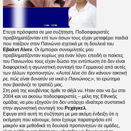
Ετυχα πρόσφατα σε μια συζήτηση. Ποδοσφαιριστές
προβληματίζονταν επί των όσων τους είχαν μεταφέρει παιδιά
που παίζουν στον Πανιώνιο σχετικά με τη δουλειά του
Εβαλντ Λίνεν
. Οι έμπειροι συνομιλητές μου
προβληματίζονταν κυρίως για έναν λόγο: επειδή οι παίκτες
του Πανιωνίου τους είχαν δώσει την εντύπωση ότι δεν είναι
διαφορετική η αγωνιστική συνταγή του Γερμανού από αυτές
των άλλων προπονητών. «
Αυτοί λένε ότι δεν κάνουν τακτική
ρε, πώς είναι δυνατόν να νικά ο Πανιώνιος
;», το ερώτημα
που βασάνιζε το τραπέζι μας.
Στη ροή της κουβέντας ήρθε το déjà vu. Ηταν σαν να ζω στο
2004 και να ακούω ποδοσφαιριστές – μέλη της Εθνικής
ομάδας να μου εξηγούν ότι δεν υπάρχει ιδιαίτερο συστατικό
στην αγωνιστική συνταγή του
Ρεχάγκελ
.
Εφυγα από αυτή τη συζήτηση με μια ακόμη ένδειξη ότι η
εκτίμηση που κάνουμε, όσοι έχουμε παρατηρήσει επί
μακρόν και μεθοδικά τη δουλειά προπονητών σε ομάδες,