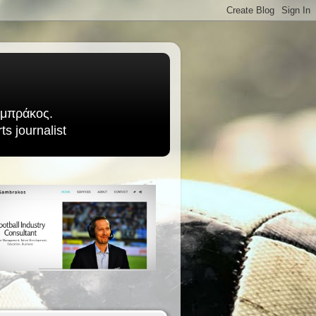
Σαμπράκος.
s journalist