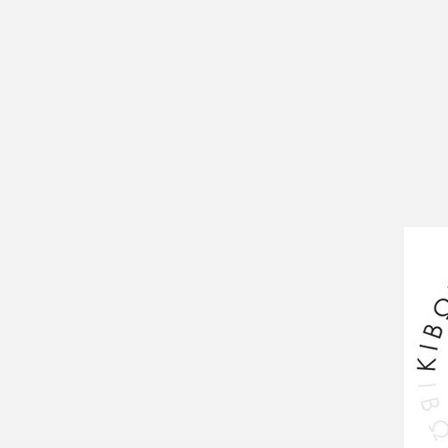
.com
2a
g...
Φωτ
φίες
http
.int
Πλα
α
σύγ
της
από
http
mpa
tor
Βρεί
onli
Fac
http:
y/V
ako
Ins