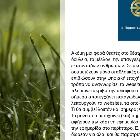
Ακόμη μια φορά θεατές στο θέατ
δουλειά, το μέλλον, την επαγγελ
εκατοντάδων ανθρώπων. Σε ακόμ
συμμετέχουν μόνο οι αθλητικές 
επιβιώσουν στην ψηφιακή εποχή.
τρόπο να αναγνωρίσει τα websit
πληρώνει ακριβά την αδιαφορία π
σήμερα αποτυγχάνει παταγωδώς, 
λειτουργούν τα websites, τα οπο
Τι θα συμβεί λοιπόν και σήμερα;
Το μόνο που πετυχαίνει (και) σήμ
αφήσουν την χάρτινη εφημερίδα 
την εφημερίδα στο περίπτερο. Ε
δωρεάν για όλα, και θα παροτρυν