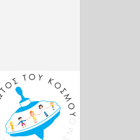
/live/
AwPNZ
ογρα
://www
ime.gr
τφόρμ
κρισης
δοσης
s://co
risona
.com
τε με
ne:
ebook:
//bit.l
Sambr
sFB
tagram