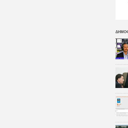
:
http:
y/V
ako
Twit
http:
ΔΗΜΟΦ
y/V
ako
Tik
http
ly/
ako
k
Blog
http:
y/V
ako
#Va
mbr
#foo
#A
#Ma
koli