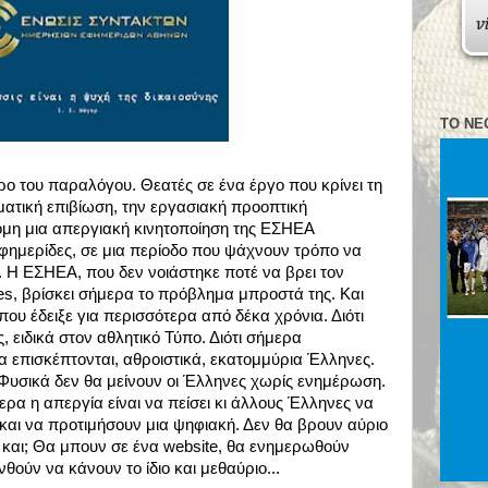
ΤΟ ΝΈ
ρο του παραλόγου. Θεατές σε ένα έργο που κρίνει τη
ματική επιβίωση, την εργασιακή προοπτική
η μια απεργιακή κινητοποίηση της ΕΣΗΕΑ
εφημερίδες, σε μια περίοδο που ψάχνουν τρόπο να
 Η ΕΣΗΕΑ, που δεν νοιάστηκε ποτέ να βρει τον
es, βρίσκει σήμερα το πρόβλημα μπροστά της. Και
ου έδειξε για περισσότερα από δέκα χρόνια. Διότι
ειδικά στον αθλητικό Τύπο. Διότι σήμερα
ία επισκέπτονται, αθροιστικά, εκατομμύρια Έλληνες.
 Φυσικά δεν θα μείνουν οι Έλληνες χωρίς ενημέρωση.
ερα η απεργία είναι να πείσει κι άλλους Έλληνες να
και να προτιμήσουν μια ψηφιακή. Δεν θα βρουν αύριο
, και; Θα μπουν σε ένα website, θα ενημερωθούν
θούν να κάνουν το ίδιο και μεθαύριο...