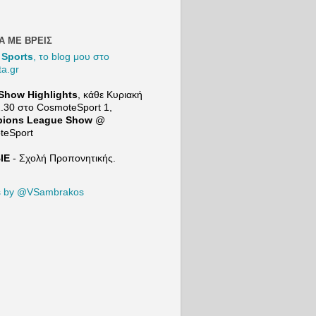
κρίνει
 Μιλάν
λις με
Α ΜΕ ΒΡΕΙΣ
 Sports
, το blog μου στο
πελίν
ta.gr
έδα
τού
Show Highlights
, κάθε Κυριακή
σει
2.30 στο
CosmoteSport
1,
τις
ions League Show
@
μενες
teSport
αγραφι
ΙΕ
- Σχολή Προπονητικής.
γκες
ΑΕΚ. |
|
s by @VSambrakos
ΞΕ
ΕYΘΥ
Mind
e του
rt24:
s://ww
outube