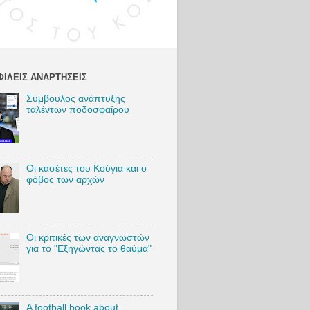
//bit.l
Sambr
sIG
ter:
//bit.l
ΙΛΕΊΣ ΑΝΑΡΤΉΣΕΙΣ
Sambr
sTW
Σύμβουλος ανάπτυξης
Tok:
ταλέντων ποδοσφαίρου
s://bit.
VSambr
sTikTo
:
Οι κασέτες του Κούγια και ο
//bit.l
φόβος των αρχών
Sambr
sBlog
silisSa
Οι κριτικές των αναγνωστών
akos
για το "Εξηγώντας το θαύμα"
tball
EKFC
rkoNi
c
A football book about