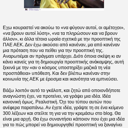
Εχω κουραστεί να ακούω το «να φύγουν αυτοί, οι αμέτοχοι»,
«να βρουν αυτοί λύση», «να τα πληρώσουν και να βρουν
άλλον», κι άλλα τέτοια ωραία σχετικά με την προοπτική της
ΠΑΕ ΑΕΚ. Δεν έχω ακούσει από κανέναν, μα από κανέναν
μια πρόταση που να πείθει για την προοπτική της.
Αναρωτιέμαι αν πράγματι υπάρχει. Διότι όποια σκέψη κι αν
κάνει κανείς για τη δημιουργία προοπτικής ανάκαμψης, αυτή
ξεκινά με την «αν ο κόσμος υποστηρίξει μαζικά τη νέα
προσπάθεια» υπόθεση. Και δεν βλέπω κανέναν στην
κοινωνία της ΑΕΚ με έρεισμα και ικανότητα να εμπνεύσει.
Βάζω λοιπόν αυτό το γκάλοπ, και ζητώ από οποιονδήποτε
αναγνώστη έχει, να προτείνει, να γράψει μια ιδέα. Ιδέα
κανονική όμως. Ρεαλιστική. Όχι του τύπου αυτών που
ανέφερα παραπάνω. Αν έχετε ιδέα, γράψτε τη σε ένα κείμενο
300 λέξεων και στείλτε τη για να την κρεμάσω στο blog. Θα
είναι μια αρχή. Θα έχω συναντήσει κάποιον που έχει μια ιδέα
για το πώς μπορεί να δημιουργηθεί προοπτική να ξαναγίνει