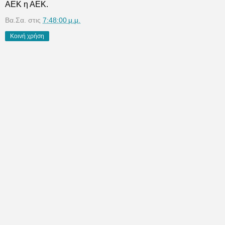
ΑΕΚ η ΑΕΚ.
Βα.Σα.
στις
7:48:00 μ.μ.
Κοινή χρήση