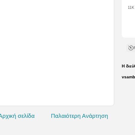
11K
•
3
Like
•
11
Com
Η διε
vsamb
Αρχική σελίδα
Παλαιότερη Ανάρτηση