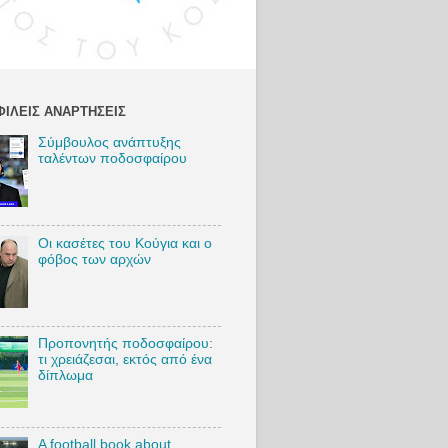
:
http://bi
y/VSam
akosIG
Twitter:
http://bi
ΙΛΕΊΣ ΑΝΑΡΤΉΣΕΙΣ
y/VSam
akosT
Σύμβουλος ανάπτυξης
TikTok:
ταλέντων ποδοσφαίρου
https://b
ly/VSa
akosTi
k
Blog:
Οι κασέτες του Κούγια και ο
http://bi
φόβος των αρχών
y/VSam
akosBl
#Vasili
Προπονητής ποδοσφαίρου:
mbrako
τι χρειάζεσαι, εκτός από ένα
#footbal
δίπλωμα
#AEKF
#Marko
kolic
A football book about