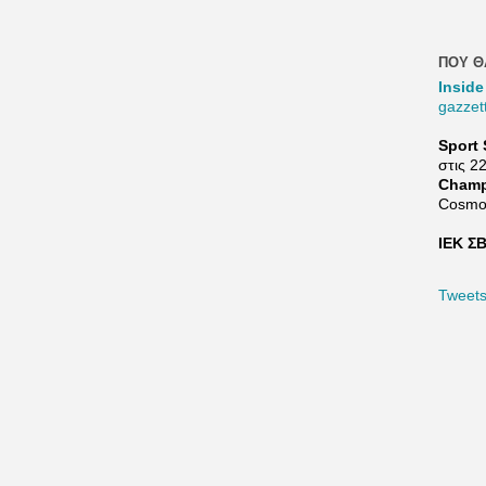
ΠΟΥ Θ
Inside
gazzet
Sport 
στις 2
Champ
Cosmo
ΙΕΚ ΣΒ
Tweet