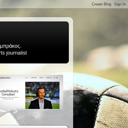
Σαμπράκος.
s journalist