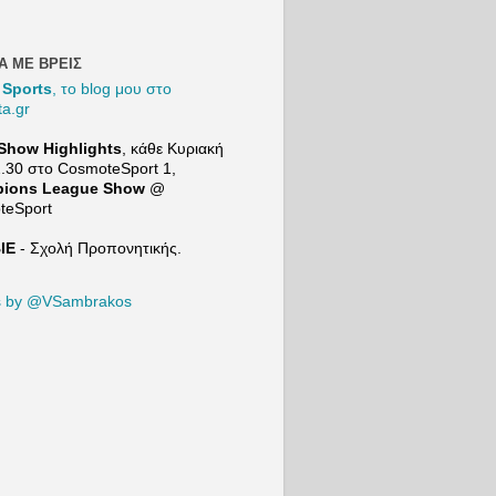
και
συγκρίν
τον Μι
Βιτάλις
Α ΜΕ ΒΡΕΙΣ
τον
 Sports
, το blog μου στο
Ορμπελ
ta.gr
Πινέδα
προτού
Show Highlights
, κάθε Κυριακή
μιλήσει
2.30 στο
CosmoteSport
1,
για τις
ions League Show
@
επόμεν
teSport
μεταγρ
κές
ΙΕ
- Σχολή Προπονητικής.
ανάγκε
της ΑΕΚ
21+ |
s by @VSambrakos
ΠΑΙΞΕ
ΥΠΕY
ΝΑ
Το Min
Game τ
Sport24
https:/
w.yout