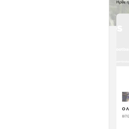
Ηρθε η
8/7/