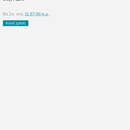
Βα.Σα.
στις
11:57:00 π.μ.
Κοινή χρήση