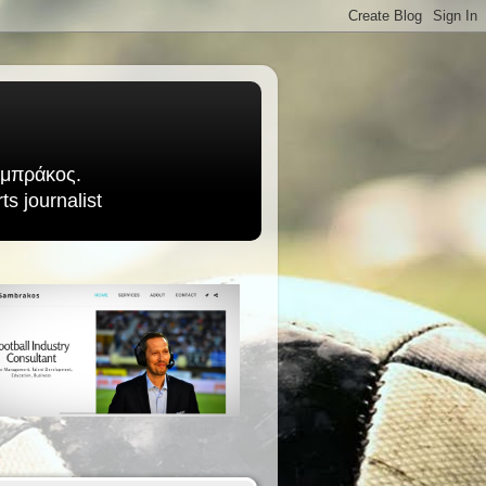
Σαμπράκος.
s journalist