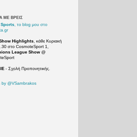
και
συγκρίν
τον Μι
Βιτάλις
Α ΜΕ ΒΡΕΙΣ
τον
 Sports
, το blog μου στο
Ορμπελ
ta.gr
Πινέδα
προτού
Show Highlights
, κάθε Κυριακή
μιλήσει
2.30 στο
CosmoteSport
1,
για τις
ions League Show
@
επόμεν
teSport
μεταγρ
κές
ΙΕ
- Σχολή Προπονητικής.
ανάγκε
της ΑΕΚ
21+ |
s by @VSambrakos
ΠΑΙΞΕ
ΥΠΕY
ΝΑ
Το Min
Game τ
Sport24
https:/
w.yout