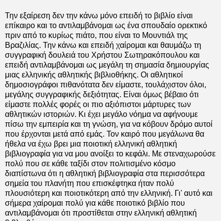
Την εξαίρεση δεν την κάνω μόνο επειδή το βιβλίο είναι
επίκαιρο και το αντιλαμβάνομαι ως ένα σπουδαίο ορεκτικό
πριν από το κυρίως πιάτο, που είναι το Μουντιάλ της
Βραζιλίας. Την κάνω και επειδή χαίρομαι και θαυμάζω τη
συγγραφική δουλειά του Χρήστου Σωτηρακόπουλου και
επειδή αντιλαμβάνομαι ως μεγάλη τη σημασία δημιουργίας
μιας ελληνικής αθλητικής βιβλιοθήκης. Οι αθλητικοί
δημοσιογράφοι πιθανότατα δεν είμαστε, τουλάχιστον όλοι,
μεγάλης συγγραφικής δεξιότητας. Είναι όμως βέβαιο ότι
είμαστε πολλές φορές οι πιο αξιόπιστοι μάρτυρες των
αθλητικών ιστοριών. Κι έχει μεγάλο νόημα να αφήνουμε
πίσω την εμπειρία και τη γνώση, για να κόβουν δρόμο αυτοί
που έρχονται μετά από εμάς. Τον καιρό που μεγάλωνα θα
ήθελα να έχω βρει μια ποιοτική ελληνική αθλητική
βιβλιογραφία για να μου ανοίξει το κεφάλι. Με στεναχωρούσε
πολύ που σε κάθε ταξίδι στον πολιτισμένο κόσμο
διαπίστωνα ότι η αθλητική βιβλιογραφία στα περισσότερα
σημεία του πλανήτη που επισκέφτηκα ήταν πολύ
πλουσιότερη και ποιοτικότερη από την ελληνική. Γι' αυτό και
σήμερα χαίρομαι πολύ για κάθε ποιοτικό βιβλίο που
αντιλαμβάνομαι ότι προστίθεται στην ελληνική αθλητική