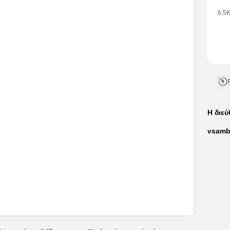
6.5
•
1
Like
•
1
Com
Η διε
vsamb