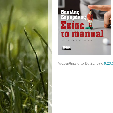
Αναρτήθηκε από
Βα.Σα.
στις
6:23: