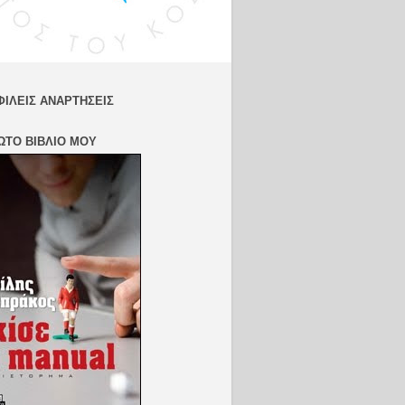
:
http://bit.l
y/VSambr
akosIG
Twitter:
http://bit.l
ΙΛΕΊΣ ΑΝΑΡΤΉΣΕΙΣ
y/VSambr
akosTW
TikTok:
ΏΤΟ ΒΙΒΛΊΟ ΜΟΥ
https://bit.
ly/VSambr
akosTikTo
k
Blog:
http://bit.l
y/VSambr
akosBlog
#VasilisSa
mbrakos
#football
#AEKFC
#MarkoNi
kolic