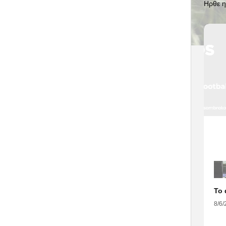
Ηρθε η
8/6/