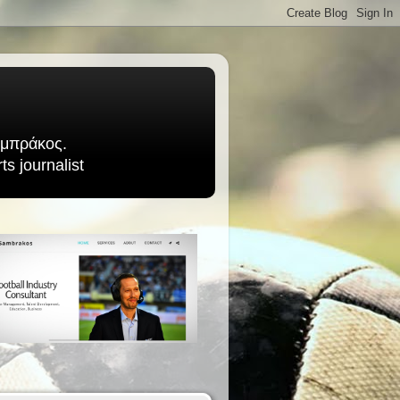
Σαμπράκος.
s journalist