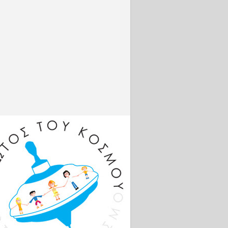
.com/live/
2aAwPNZ
g...
Φωτογρα
φίες
http://www
.intime.gr
Πλατφόρμ
α
σύγκρισης
της
απόδοσης
https://co
mparisona
tor.com
Βρείτε με
online:
Facebook:
http://bit.l
y/VSambr
akosFB
Instagram