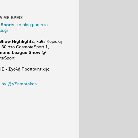
και
συγκρίνει
τον Μιλάν
Βιτάλις με
Α ΜΕ ΒΡΕΙΣ
τον
 Sports
, το blog μου στο
Ορμπελίν
ta.gr
Πινέδα
προτού
Show Highlights
, κάθε Κυριακή
μιλήσει
2.30 στο
CosmoteSport
1,
για τις
ions League Show
@
επόμενες
teSport
μεταγραφι
κές
ΙΕ
- Σχολή Προπονητικής.
ανάγκες
της ΑΕΚ. |
21+ |
s by @VSambrakos
ΠΑΙΞΕ
ΥΠΕYΘΥ
ΝΑ
Το Mind
Game του
Sport24:
https://ww
w.youtube