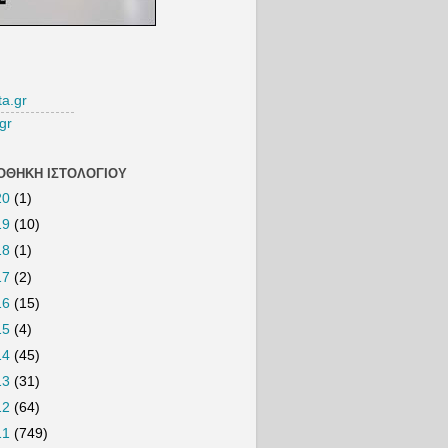
ta.gr
gr
ΟΘΉΚΗ ΙΣΤΟΛΟΓΊΟΥ
20
(1)
19
(10)
18
(1)
17
(2)
16
(15)
15
(4)
14
(45)
13
(31)
12
(64)
11
(749)