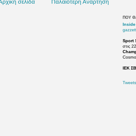
Αρχική σελίδα
Παλαιότερη Ανάρτηση
ΠΟΥ Θ
Inside
gazzet
Sport 
στις 2
Champ
Cosmo
ΙΕΚ ΣΒ
Tweet