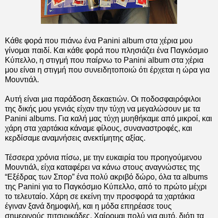
Κάθε φορά που πιάνω ένα
Panini album
στα χέρια μου
γίνομαι παιδί. Και κάθε φορά που πλησιάζει ένα Παγκόσμιο
Κύπελλο, η στιγμή που παίρνω το
Panini album
στα χέρια
μου είναι η στιγμή που συνειδητοποιώ ότι έρχεται η ώρα για
Μουντιάλ.
Αυτή είναι μια παράδοση δεκαετιών. Οι ποδοσφαιρόφιλοι
της δικής μου γενιάς είχαν την τύχη να μεγαλώσουν με τα
Panini albums.
Για καλή μας τύχη μυηθήκαμε από μικροί, και
χάρη στα χαρτάκια κάναμε φίλους, συναναστροφές, και
κερδίσαμε αναμνήσεις ανεκτίμητης αξίας.
Τέσσερα χρόνια πίσω, με την ευκαιρία του προηγούμενου
Μουντιάλ, είχα καταφέρει να κάνω στους αναγνώστες της
“Εξέδρας των Σπορ” ένα πολύ ακριβό δώρο, όλα τα
albums
της
Panini
για το Παγκόσμιο Κύπελλο, από το πρώτο μέχρι
το τελευταίο. Χάρη σε εκείνη την προσφορά τα χαρτάκια
έγιναν ξανά δημοφιλή, και η μόδα επηρέασε τους
σημερινούς πιτσιρικάδες. Χαίρομαι πολύ για αυτό, διότι τα