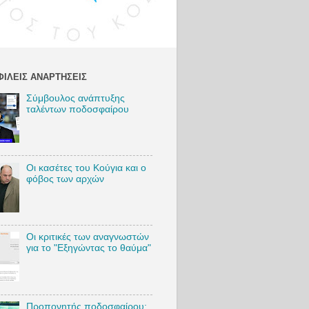
:
http://bit.l
y/VSambr
akosIG
Twitter:
http://bit.l
ΙΛΕΊΣ ΑΝΑΡΤΉΣΕΙΣ
y/VSambr
akosTW
Σύμβουλος ανάπτυξης
TikTok:
ταλέντων ποδοσφαίρου
https://bit.
ly/VSambr
akosTikTo
k
Blog:
Οι κασέτες του Κούγια και ο
http://bit.l
φόβος των αρχών
y/VSambr
akosBlog
#VasilisSa
Οι κριτικές των αναγνωστών
mbrakos
για το "Εξηγώντας το θαύμα"
#football
#AEKFC
#MarkoNi
kolic
Προπονητής ποδοσφαίρου: