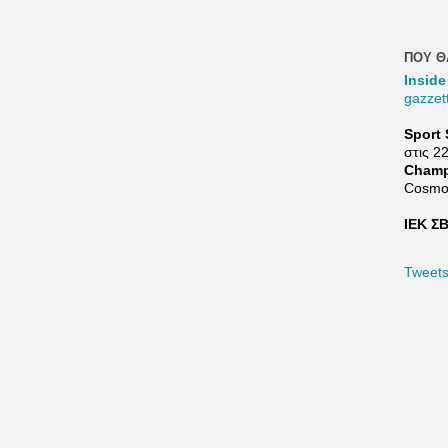
ΠΟΥ Θ
Inside
gazzet
Sport 
στις 2
Champ
Cosmo
ΙΕΚ ΣΒ
Tweet