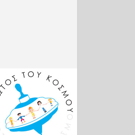
.com/live/
2aAwPNZ
g...
Φωτογρα
φίες
http://www
.intime.gr
Πλατφόρμ
α
σύγκρισης
της
απόδοσης
https://co
mparisona
tor.com
Βρείτε με
online:
Facebook:
http://bit.l
y/VSambr
akosFB
Instagram