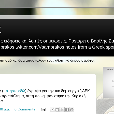
Σ
ς ειδήσεις και λοιπές σημειώσεις. Postάρει ο Βασίλης 
rakos twitter.com/Vsambrakos notes from a Greek sport
θλητισμό και όσα απασχολούν έναν αθλητικό δημοσιογράφο.
 (
πατήστε εδώ
) έγραψα για την πιο δημιουργική ΑΕΚ
νό πρωτάθλημα, αυτή που εμφανίστηκε την Κυριακή
α.
00 μ.μ.
0 Comments