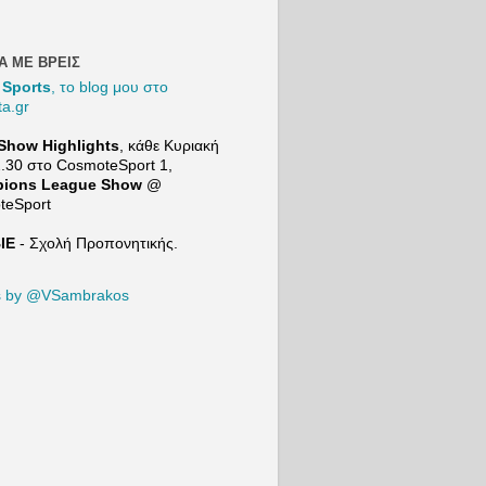
και
συγκρίνει
τον Μιλάν
Βιτάλις με
Α ΜΕ ΒΡΕΙΣ
τον
 Sports
, το blog μου στο
Ορμπελίν
ta.gr
Πινέδα
προτού
Show Highlights
, κάθε Κυριακή
μιλήσει
2.30 στο
CosmoteSport
1,
για τις
ions League Show
@
επόμενες
teSport
μεταγραφι
κές
ΙΕ
- Σχολή Προπονητικής.
ανάγκες
της ΑΕΚ. |
21+ |
s by @VSambrakos
ΠΑΙΞΕ
ΥΠΕYΘΥ
ΝΑ
Το Mind
Game του
Sport24:
https://ww
w.youtube