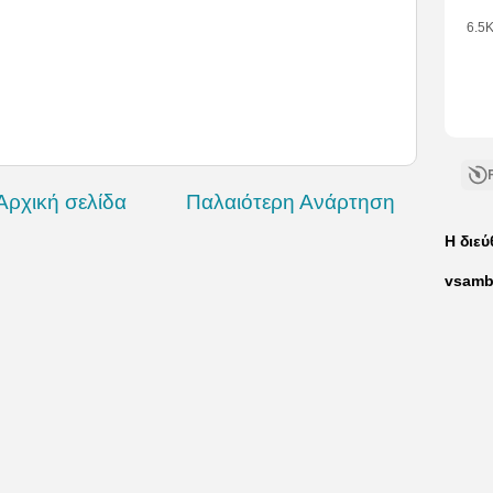
6.5
•
1
Like
•
1
Com
Αρχική σελίδα
Παλαιότερη Ανάρτηση
Η διε
vsamb