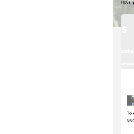
Ηρθε η
8/6/