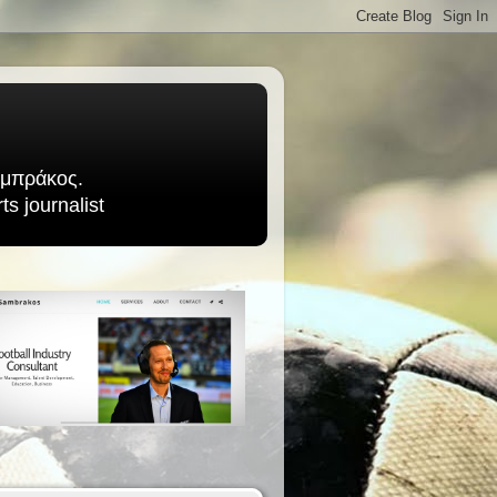
Σαμπράκος.
s journalist