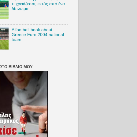
τι χρειάζεσαι, εκτός από ένα
δίπλωμα
A football book about
Greece Euro 2004 national
team
ΏΤΟ ΒΙΒΛΊΟ ΜΟΥ