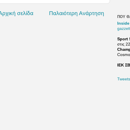
Αρχική σελίδα
Παλαιότερη Ανάρτηση
ΠΟΥ Θ
Inside
gazzet
Sport 
στις 2
Champ
Cosmo
ΙΕΚ ΣΒ
Tweet