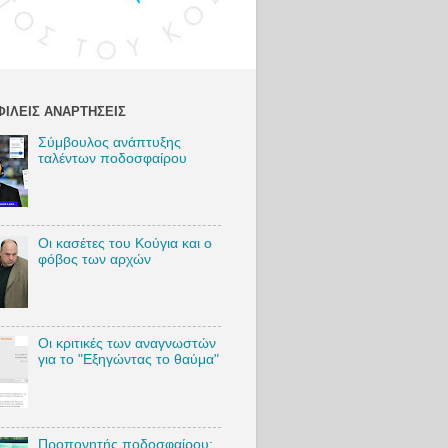
:
http://bit.l
y/VSambr
akosIG
Twitter:
http://bit.l
ΙΛΕΊΣ ΑΝΑΡΤΉΣΕΙΣ
y/VSambr
akosTW
Σύμβουλος ανάπτυξης
TikTok:
ταλέντων ποδοσφαίρου
https://bit.
ly/VSambr
akosTikTo
k
Blog:
Οι κασέτες του Κούγια και ο
http://bit.l
φόβος των αρχών
y/VSambr
akosBlog
#VasilisSa
Οι κριτικές των αναγνωστών
mbrakos
για το "Εξηγώντας το θαύμα"
#football
#AEKFC
#MarkoNi
kolic
Προπονητής ποδοσφαίρου: