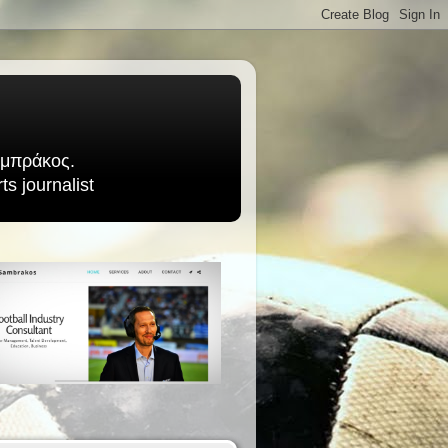
Σαμπράκος.
s journalist