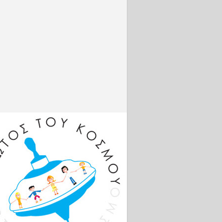
.com/live/
2aAwPNZ
g...
Φωτογρα
φίες
http://www
.intime.gr
Πλατφόρμ
α
σύγκρισης
της
απόδοσης
https://co
mparisona
tor.com
Βρείτε με
online:
Facebook:
http://bit.l
y/VSambr
akosFB
Instagram