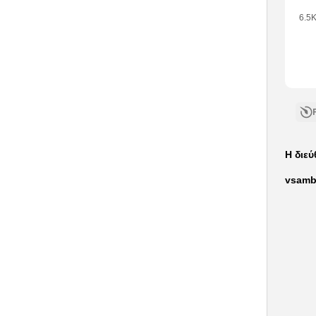
6.5
•
1
Like
•
1
Com
Η διε
vsamb