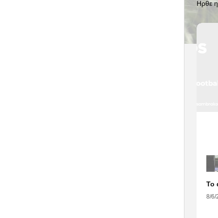
Ηρθε η
8/6/