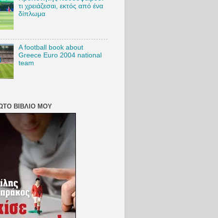
τι χρειάζεσαι, εκτός από ένα
δίπλωμα
A football book about
Greece Euro 2004 national
team
ΏΤΟ ΒΙΒΛΊΟ ΜΟΥ