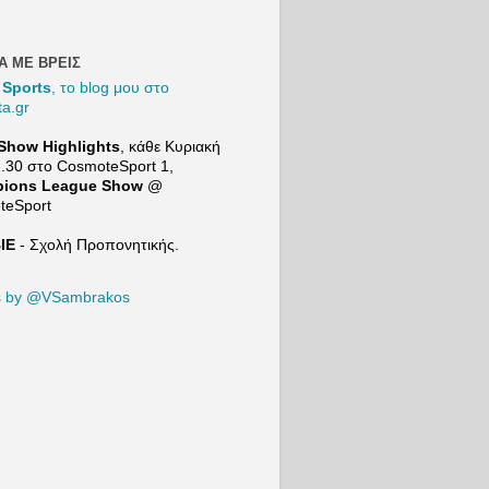
και
συγκρίνει
τον Μιλάν
Βιτάλις με
Α ΜΕ ΒΡΕΙΣ
τον
 Sports
, το blog μου στο
Ορμπελίν
ta.gr
Πινέδα
προτού
Show Highlights
, κάθε Κυριακή
μιλήσει
2.30 στο
CosmoteSport
1,
για τις
ions League Show
@
επόμενες
teSport
μεταγραφι
κές
ΙΕ
- Σχολή Προπονητικής.
ανάγκες
της ΑΕΚ. |
21+ |
s by @VSambrakos
ΠΑΙΞΕ
ΥΠΕYΘΥ
ΝΑ
Το Mind
Game του
Sport24:
https://ww
w.youtube